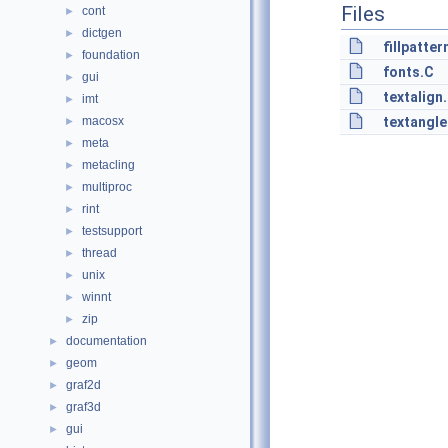
Files
cont
►
dictgen
►
fillpatter
foundation
►
fonts.C
gui
►
textalign
imt
►
macosx
textangle
►
meta
►
metacling
►
multiproc
►
rint
►
testsupport
►
thread
►
unix
►
winnt
►
zip
►
documentation
►
geom
►
graf2d
►
graf3d
►
gui
►