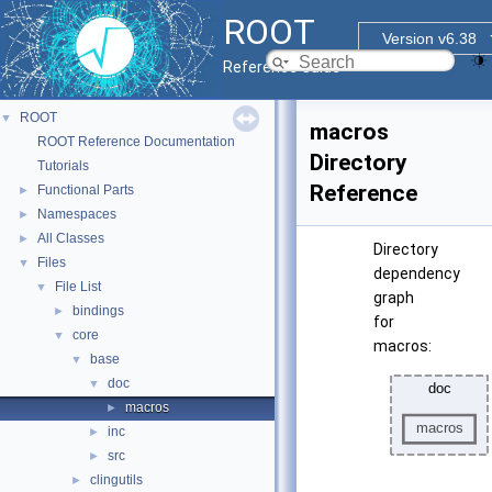
ROOT
Version v6.38
Reference Guide
ROOT
▼
macros
ROOT Reference Documentation
Directory
Tutorials
Reference
Functional Parts
►
Namespaces
►
All Classes
►
Directory
Files
▼
dependency
File List
▼
graph
bindings
►
for
core
▼
macros:
base
▼
doc
▼
macros
►
inc
►
src
►
clingutils
►