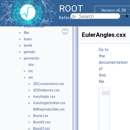
io
►
ROOT
main
►
Version v6.38
math
▼
Reference Guide
doc
experimental
►
fftw
►
EulerAngles.cxx
foam
►
fumili
►
Go to
genetic
►
the
genvector
▼
documentation
doc
of
inc
►
this
src
▼
file.
3DConversions.cxx
►
3DDistances.cxx
►
    1
AxisAngle.cxx
►
/
/ 
AxisAngleXother.cxx
►
@
BitReproducible.cxx
(
#
Boost.cxx
►
)
BoostX.cxx
►
r
o
BoostY.cxx
►