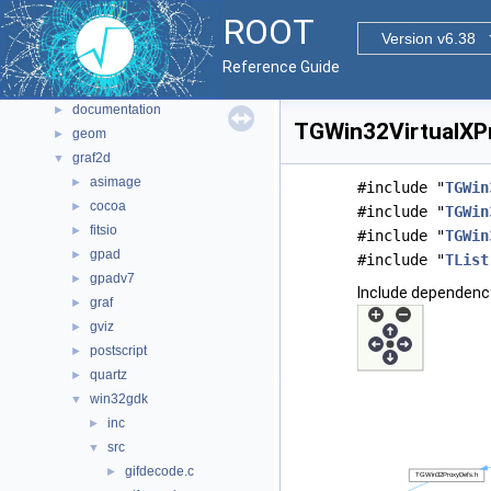
Files
▼
ROOT
File List
Version v6.38
▼
bindings
►
Reference Guide
core
►
documentation
►
TGWin32VirtualXPr
geom
►
graf2d
▼
asimage
►
#include "
TGWin
cocoa
►
#include "
TGWin
fitsio
►
#include "
TGWin
gpad
►
#include "
TList
gpadv7
►
Include dependency
graf
►
gviz
►
postscript
►
quartz
►
win32gdk
▼
inc
►
src
▼
gifdecode.c
►