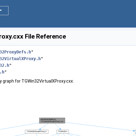
oxy.cxx File Reference
32ProxyDefs.h
"
32VirtualXProxy.h
"
32.h
"
.h
"
 graph for TGWin32VirtualXProxy.cxx: