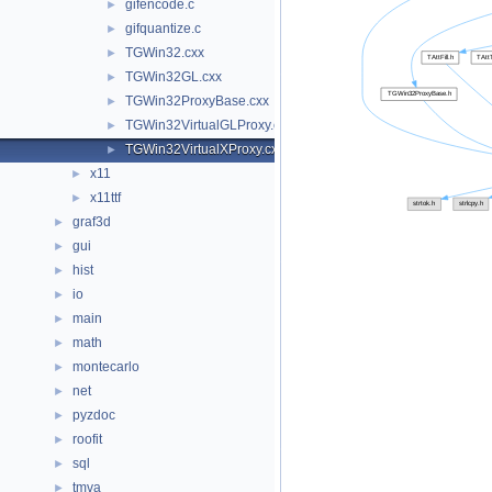
gifencode.c
►
gifquantize.c
►
TGWin32.cxx
►
TGWin32GL.cxx
►
TGWin32ProxyBase.cxx
►
TGWin32VirtualGLProxy.cxx
►
TGWin32VirtualXProxy.cxx
►
x11
►
x11ttf
►
graf3d
►
gui
►
hist
►
io
►
main
►
math
►
montecarlo
►
net
►
pyzdoc
►
roofit
►
sql
►
tmva
►