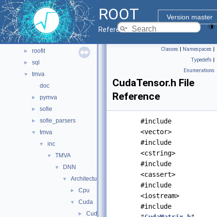
math
►
ROOT
montecarlo
►
Version master
net
►
Reference Guide
pyzdoc
►
Classes
|
Namespaces
|
roofit
►
Typedefs
|
sql
►
Enumerations
tmva
▼
CudaTensor.h File
doc
Reference
pymva
►
sofie
►
sofie_parsers
#include
►
<vector>
tmva
▼
#include
inc
▼
<cstring>
TMVA
▼
#include
DNN
▼
<cassert>
Architectures
▼
#include
Cpu
►
<iostream>
Cuda
▼
#include
CudaBuffers.h
►