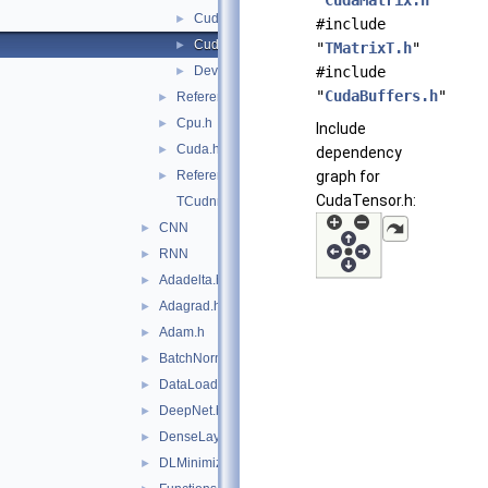
"
CudaMatrix.h
"
CudaMatrix.h
►
#include
CudaTensor.h
►
"
TMatrixT.h
"
Device.h
#include
►
"
CudaBuffers.h
"
Reference
►
Cpu.h
►
Include
Cuda.h
►
dependency
Reference.h
graph for
►
CudaTensor.h:
TCudnn.h
CNN
►
RNN
►
Adadelta.h
►
Adagrad.h
►
Adam.h
►
BatchNormLayer.h
►
DataLoader.h
►
DeepNet.h
►
DenseLayer.h
►
DLMinimizers.h
►