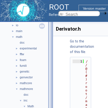
graf2d
►
ROOT
graf3d
►
Version master
gui
►
Reference Guide
hist
►
io
►
Derivator.h
main
►
math
▼
Go to the
doc
documentation
experimental
►
of this file.
fftw
►
foam
►
    1
/
/ 
fumili
►
@
genetic
►
(
#
genvector
►
)
r
mathcore
►
o
mathmore
▼
o
t
doc
/
inc
▼
m
a
Math
▼