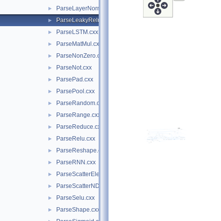
ParseLayerNormalization.cxx
►
ParseLeakyRelu.cxx
►
ParseLSTM.cxx
►
ParseMatMul.cxx
►
ParseNonZero.cxx
►
ParseNot.cxx
►
ParsePad.cxx
►
ParsePool.cxx
►
ParseRandom.cxx
►
ParseRange.cxx
►
ParseReduce.cxx
►
ParseRelu.cxx
►
ParseReshape.cxx
►
ParseRNN.cxx
►
ParseScatterElements.cxx
►
ParseScatterND.cxx
►
ParseSelu.cxx
►
ParseShape.cxx
►