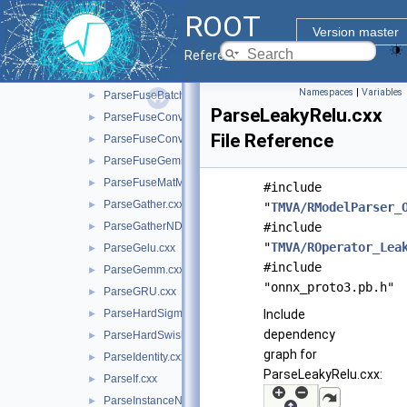
ParseElu.cxx
►
ROOT
ParseErf.cxx
►
Version master
ParseExpand.cxx
►
Reference Guide
ParseEyeLike.cxx
►
Namespaces
|
Variables
ParseFuseBatchnormRelu.cxx
►
ParseLeakyRelu.cxx
ParseFuseConvAdd.cxx
►
File Reference
ParseFuseConvTransposeAdd.cxx
►
ParseFuseGemmRelu.cxx
►
ParseFuseMatMulAdd.cxx
►
#include
ParseGather.cxx
►
"
TMVA/RModelParser_
ParseGatherND.cxx
#include
►
"
TMVA/ROperator_Lea
ParseGelu.cxx
►
#include
ParseGemm.cxx
►
"onnx_proto3.pb.h"
ParseGRU.cxx
►
ParseHardSigmoid.cxx
Include
►
dependency
ParseHardSwish.cxx
►
graph for
ParseIdentity.cxx
►
ParseLeakyRelu.cxx:
ParseIf.cxx
►
ParseInstanceNormalization.cxx
►