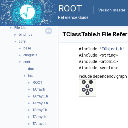
ROOT Components
►
ROOT
Namespaces
►
Version master
All Classes
►
Reference Guide
Files
▼
File List
▼
TClassTable.h File Refe
bindings
►
core
▼
base
►
#include "
TObject.h
"
#include <string>
clingutils
►
#include <atomic>
cont
▼
#include <vector>
doc
inc
▼
Include dependency graph 
ROOT
►
TArray.h
►
TArrayC.h
►
TArrayD.h
►
TArrayF.h
►
TArrayI.h
►
TArrayL.h
►