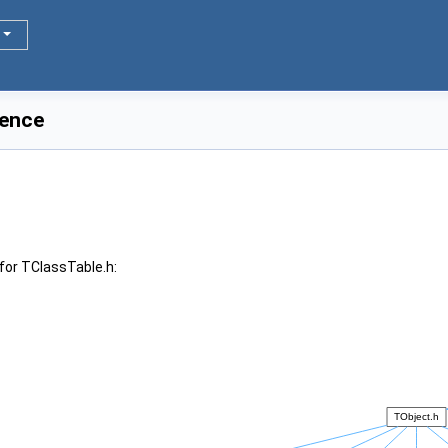
rence
for TClassTable.h: