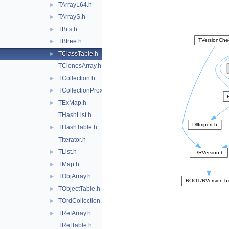
TArrayL64.h
►
TArrayS.h
►
TBits.h
►
TBtree.h
►
TClassTable.h
►
TClonesArray.h
TCollection.h
►
TCollectionProxyInfo.h
►
TExMap.h
►
THashList.h
THashTable.h
►
TIterator.h
TList.h
►
TMap.h
►
TObjArray.h
►
TObjectTable.h
►
TOrdCollection.h
►
TRefArray.h
►
TRefTable.h