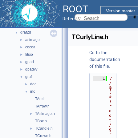
bindings
►
ROOT
core
►
Version master
documentation
►
Reference Guide
geom
►
graf2d
▼
TCurlyLine.h
asimage
►
cocoa
►
Go to the
fitsio
►
documentation
gpad
►
of this file.
gpadv7
►
graf
▼
    1
/
/ 
doc
►
@
inc
▼
(
#
TArc.h
)
r
TArrow.h
o
TAttImage.h
►
o
t
TBox.h
/
TCandle.h
►
g
r
TCrown.h