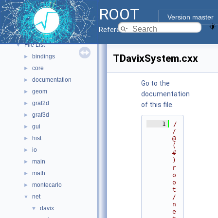
ROOT
Namespaces
►
Version master
All Classes
►
Reference Guide
Files
▼
File List
▼
TDavixSystem.cxx
bindings
►
core
►
documentation
►
Go to the
geom
►
documentation
graf2d
►
of this file.
graf3d
►
    1
/
gui
►
/ 
hist
@
►
(
io
►
#
)
main
►
r
math
►
o
o
montecarlo
►
t
net
/
▼
n
davix
▼
e