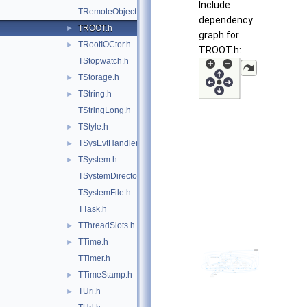
Include
TRemoteObject.h
dependency
TROOT.h
►
graph for
TRootIOCtor.h
►
TROOT.h:
TStopwatch.h
TStorage.h
►
TString.h
►
TStringLong.h
TStyle.h
►
TSysEvtHandler.h
►
TSystem.h
►
TSystemDirectory.h
TSystemFile.h
TTask.h
TThreadSlots.h
►
TTime.h
►
TTimer.h
TTimeStamp.h
►
TUri.h
►