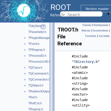
TMessageHandler.h
ROOT
TNamed.h
Version master
TNotifyLink.h
►
Reference Guide
TObject.h
►
Classes
|
Namespaces
|
TObjString.h
TROOT.h
Macros
|
Enumerations
|
TParameter.h
File
Functions
|
Variables
TPluginManager.h
►
Reference
TPoint.h
►
TPRegexp.h
►
TProcessID.h
►
#include
"
TDirectory.h
"
TProcessUUID.h
#include
TQClass.h
►
<atomic>
TQCommand.h
►
#include
TQConnection.h
►
<string>
TQObject.h
►
#include
TRedirectOutputGuard.h
►
<vector>
TRef.h
#include
TRefCnt.h
<utility>
TRegexp.h