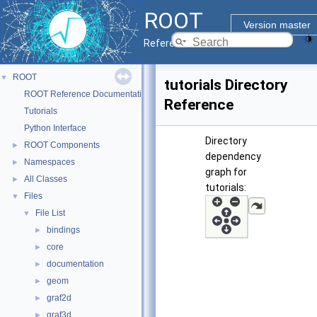
ROOT
Version master
Reference Guide
ROOT
▼
tutorials Directory
ROOT Reference Documentation
Reference
Tutorials
Python Interface
Directory
ROOT Components
►
dependency
Namespaces
►
graph for
All Classes
►
tutorials:
Files
▼
File List
▼
bindings
►
core
►
documentation
►
geom
►
graf2d
►
graf3d
►