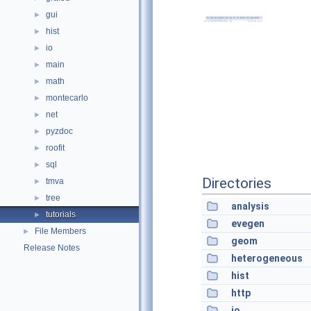
gui
►
hist
►
io
►
main
►
math
►
montecarlo
►
net
►
pyzdoc
►
roofit
►
sql
►
Directories
tmva
►
tree
►
analysis
tutorials
►
evegen
File Members
►
geom
Release Notes
heterogeneous
hist
http
io