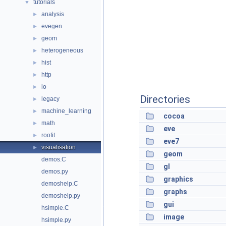
tutorials
▼
analysis
►
evegen
►
geom
►
heterogeneous
►
hist
►
http
►
io
►
Directories
legacy
►
machine_learning
►
cocoa
math
►
eve
roofit
►
eve7
visualisation
►
geom
demos.C
gl
demos.py
graphics
demoshelp.C
graphs
demoshelp.py
gui
hsimple.C
image
hsimple.py