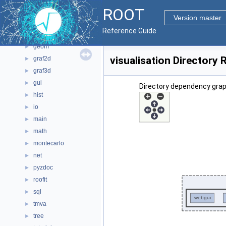
ROOT
bindings
►
Version master
core
►
Reference Guide
documentation
►
geom
►
visualisation Directory
graf2d
►
graf3d
►
gui
►
Directory dependency graph
hist
►
io
►
main
►
math
►
montecarlo
►
net
►
pyzdoc
►
roofit
►
sql
►
tmva
►
tree
►