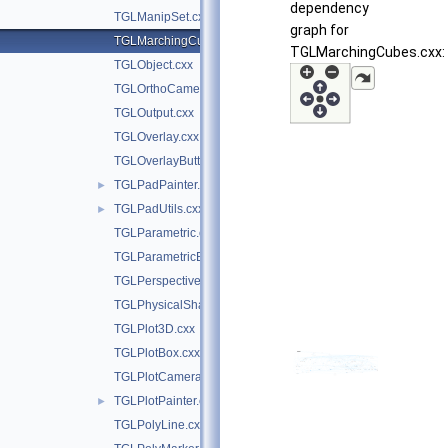
dependency
TGLManipSet.cxx
graph for
TGLMarchingCubes.cxx
TGLMarchingCubes.cxx:
TGLObject.cxx
TGLOrthoCamera.cxx
TGLOutput.cxx
TGLOverlay.cxx
TGLOverlayButton.cxx
TGLPadPainter.cxx
►
TGLPadUtils.cxx
►
TGLParametric.cxx
TGLParametricEquationGL.cxx
TGLPerspectiveCamera.cxx
TGLPhysicalShape.cxx
TGLPlot3D.cxx
TGLPlotBox.cxx
TGLPlotCamera.cxx
TGLPlotPainter.cxx
►
TGLPolyLine.cxx