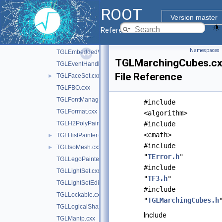
TGLContext.cxx
ROOT
TGLContextPrivate.cxx
Version master
TGLContextPrivate.h
►
Reference Guide
TGLCylinder.cxx
►
Namespaces
TGLEmbeddedViewer.cxx
TGLMarchingCubes.c
TGLEventHandler.cxx
File Reference
TGLFaceSet.cxx
►
TGLFBO.cxx
TGLFontManager.cxx
#include
TGLFormat.cxx
<algorithm>
TGLH2PolyPainter.cxx
#include
<cmath>
TGLHistPainter.cxx
►
#include
TGLIsoMesh.cxx
►
"
TError.h
"
TGLLegoPainter.cxx
#include
TGLLightSet.cxx
"
TF3.h
"
TGLLightSetEditor.cxx
#include
TGLLockable.cxx
"
TGLMarchingCubes.h
TGLLogicalShape.cxx
Include
TGLManip.cxx