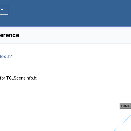
ference
Box.h
"
for TGLSceneInfo.h: