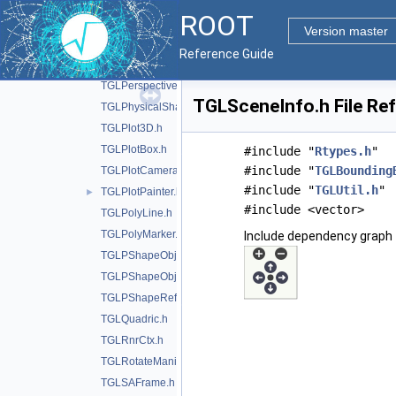
TGLPadPainter.h
ROOT
TGLPadUtils.h
►
Version master
TGLParametric.h
►
Reference Guide
TGLParametricEquationGL.h
TGLPerspectiveCamera.h
TGLSceneInfo.h File Re
TGLPhysicalShape.h
TGLPlot3D.h
TGLPlotBox.h
#include "
Rtypes.h
"
#include "
TGLBounding
TGLPlotCamera.h
#include "
TGLUtil.h
"
TGLPlotPainter.h
►
#include <vector>
TGLPolyLine.h
TGLPolyMarker.h
Include dependency graph 
TGLPShapeObj.h
TGLPShapeObjEditor.h
TGLPShapeRef.h
TGLQuadric.h
TGLRnrCtx.h
TGLRotateManip.h
TGLSAFrame.h