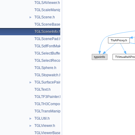
TGLSAViewer.h
TGLScaleManip.h
TGLScene.h
►
TGLSceneBase.h
TGLSceneInfo.h
TGLScenePad.h
TGLSdfFontMaker.h
TGLSelectBuffer.h
TGLSelectRecord.h
TGLSphere.h
TGLStopwatch.h
TGLSurfacePainter.h
►
TGLText.h
TGLTF3Painter.h
TGLTH3Composition.h
TGLTransManip.h
TGLUtil.h
►
TGLViewer.h
►
TGLViewerBase.h