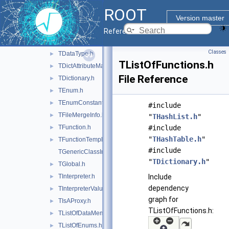
TClassGenerator.h
►
ROOT
TClassRef.h
►
Version master
TClassStreamer.h
►
Reference Guide
TDataMember.h
►
Classes
TDataType.h
►
TListOfFunctions.h
TDictAttributeMap.h
►
File Reference
TDictionary.h
►
TEnum.h
►
TEnumConstant.h
►
#include
TFileMergeInfo.h
►
"
THashList.h
"
TFunction.h
#include
►
"
THashTable.h
"
TFunctionTemplate.h
►
#include
TGenericClassInfo.h
"
TDictionary.h
"
TGlobal.h
►
TInterpreter.h
Include
►
dependency
TInterpreterValue.h
►
graph for
TIsAProxy.h
►
TListOfFunctions.h:
TListOfDataMembers.h
►
TListOfEnums.h
►