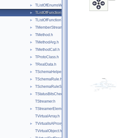
TListOfEnumsWithLock.h
►
TListOfFunctions.h
►
TListOfFunctionTemplates.h
►
TMemberStreamer.h
►
TMethod.h
►
TMethodArg.h
►
TMethodCall.h
►
TProtoClass.h
►
TRealData.h
►
TSchemaHelper.h
►
TSchemaRule.h
►
TSchemaRuleSet.h
►
TStatusBitsChecker.h
►
TStreamer.h
TStreamerElement.h
►
TVirtualArray.h
TVirtualIsAProxy.h
►
TVirtualObject.h