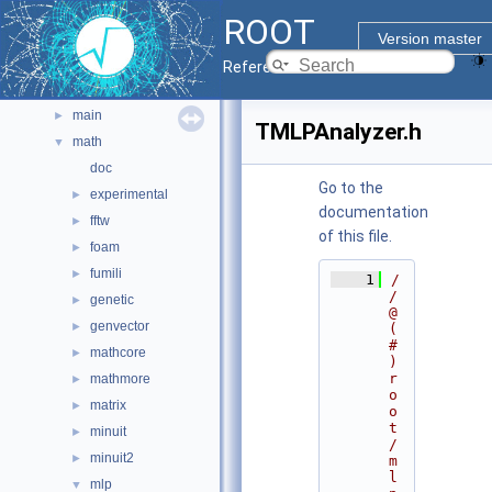
graf3d
►
ROOT
gui
►
Version master
hist
►
Reference Guide
io
►
main
►
TMLPAnalyzer.h
math
▼
doc
Go to the
experimental
►
documentation
fftw
►
of this file.
foam
►
fumili
►
    1
/
/ 
genetic
►
@
genvector
►
(
#
mathcore
►
)
r
mathmore
►
o
matrix
►
o
t
minuit
►
/
minuit2
►
m
l
mlp
▼