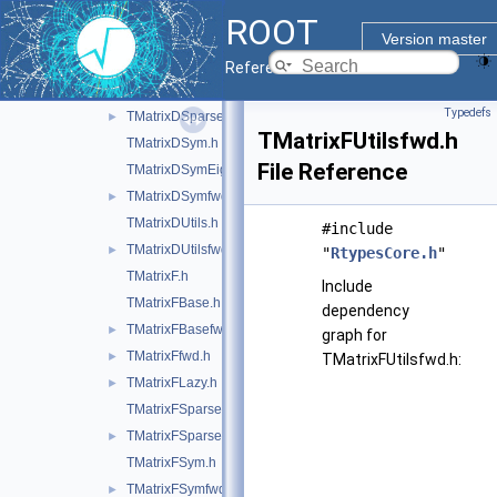
TMatrixDEigen.h
ROOT
TMatrixDfwd.h
►
Version master
TMatrixDLazy.h
►
Reference Guide
TMatrixDSparse.h
Typedefs
TMatrixDSparsefwd.h
►
TMatrixFUtilsfwd.h
TMatrixDSym.h
File Reference
TMatrixDSymEigen.h
TMatrixDSymfwd.h
►
TMatrixDUtils.h
#include
TMatrixDUtilsfwd.h
►
"
RtypesCore.h
"
TMatrixF.h
Include
TMatrixFBase.h
dependency
TMatrixFBasefwd.h
►
graph for
TMatrixFfwd.h
►
TMatrixFUtilsfwd.h:
TMatrixFLazy.h
►
TMatrixFSparse.h
TMatrixFSparsefwd.h
►
TMatrixFSym.h
TMatrixFSymfwd.h
►