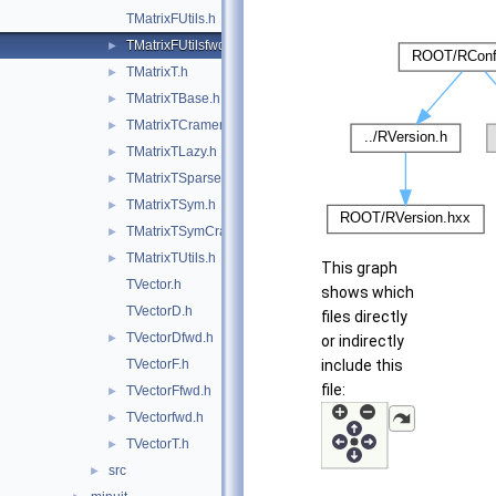
TMatrixFUtils.h
TMatrixFUtilsfwd.h
►
TMatrixT.h
►
TMatrixTBase.h
►
TMatrixTCramerInv.h
►
TMatrixTLazy.h
►
TMatrixTSparse.h
►
TMatrixTSym.h
►
TMatrixTSymCramerInv.h
►
TMatrixTUtils.h
►
This graph
TVector.h
shows which
TVectorD.h
files directly
TVectorDfwd.h
►
or indirectly
TVectorF.h
include this
file:
TVectorFfwd.h
►
TVectorfwd.h
►
TVectorT.h
►
src
►