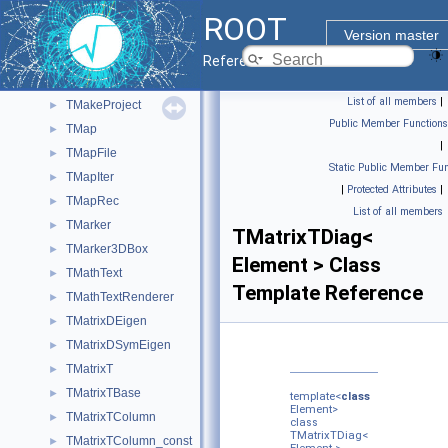
TLorentzRotation
►
ROOT
TLorentzVector
►
Version master
TMacOSXSystem
►
Reference Guide
TMacro
►
List of all members
|
TMakeProject
►
Public Member Functions
TMap
►
|
TMapFile
►
Static Public Member Fun
TMapIter
►
|
Protected Attributes
|
TMapRec
►
List of all members
TMarker
►
TMatrixTDiag<
TMarker3DBox
►
Element > Class
TMathText
►
Template Reference
TMathTextRenderer
►
TMatrixDEigen
►
TMatrixDSymEigen
►
TMatrixT
►
TMatrixTBase
►
template<
class
Element>
TMatrixTColumn
►
class
TMatrixTDiag<
TMatrixTColumn_const
►