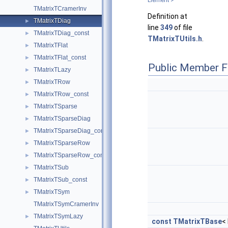
Element >
TMatrixTCramerInv
Definition at
TMatrixTDiag
►
line
349
of file
TMatrixTDiag_const
►
TMatrixTUtils.h
.
TMatrixTFlat
►
TMatrixTFlat_const
►
Public Member F
TMatrixTLazy
►
TMatrixTRow
►
TMatrixTRow_const
►
TMatrixTSparse
►
TMatrixTSparseDiag
►
TMatrixTSparseDiag_const
►
TMatrixTSparseRow
►
TMatrixTSparseRow_const
►
TMatrixTSub
►
TMatrixTSub_const
►
TMatrixTSym
►
TMatrixTSymCramerInv
TMatrixTSymLazy
►
const
TMatrixTBase
<