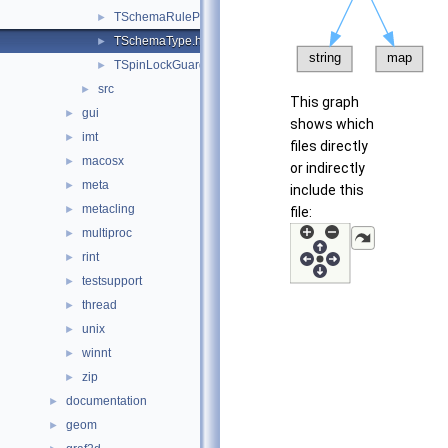
TSchemaRuleProcessor.h
►
TSchemaType.h
►
TSpinLockGuard.h
►
src
►
This graph
gui
►
shows which
imt
►
files directly
macosx
►
or indirectly
meta
►
include this
metacling
►
file:
multiproc
►
rint
►
testsupport
►
thread
►
unix
►
winnt
►
zip
►
documentation
►
geom
►