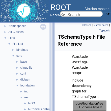
ROOT Reference Documentation
ROOT
Tutorials
Version master
Python Interface
Reference Guide
ROOT Components
►
Classes
|
Namespaces
|
Namespaces
►
Typedefs
All Classes
►
TSchemaType.h File
Files
▼
Reference
File List
▼
bindings
►
core
▼
#include
base
<string>
►
#include
clingutils
►
<map>
cont
►
dictgen
►
Include
foundation
dependency
▼
graph for
inc
►
TSchemaType.h:
res
▼
ROOT
►
RConversionRuleParser.h
►