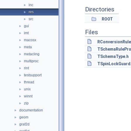
inc
►
Directories
res
►
ROOT
src
►
gui
►
Files
imt
►
macosx
►
RConversionRule
meta
►
TSchemaRulePro
metacling
►
TSchemaType.h
multiproc
►
TSpinLockGuard
rint
►
testsupport
►
thread
►
unix
►
winnt
►
zip
►
documentation
►
geom
►
graf2d
►