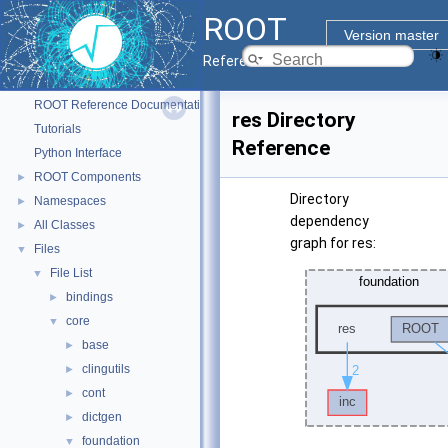
ROOT
Version master
Reference Guide
ROOT
▼
ROOT Reference Documentation
res Directory
Tutorials
Reference
Python Interface
ROOT Components
►
Directory
Namespaces
►
dependency
All Classes
►
graph for res:
Files
▼
File List
▼
bindings
►
core
▼
base
►
clingutils
►
cont
►
dictgen
►
foundation
▼