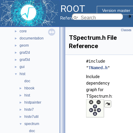
All Classes
►
ROOT
Files
▼
Version master
File List
▼
Reference Guide
bindings
►
Classes
core
►
TSpectrum.h File
documentation
►
Reference
geom
►
graf2d
►
graf3d
►
#include
gui
►
"
TNamed.h
"
hist
▼
Include
doc
dependency
hbook
►
graph for
hist
►
TSpectrum.h:
histpainter
►
histv7
►
histv7util
►
spectrum
▼
doc