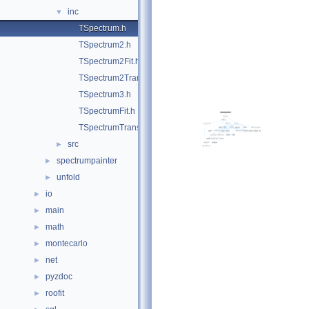
inc
▼
TSpectrum.h
TSpectrum2.h
TSpectrum2Fit.h
TSpectrum2Transform.h
TSpectrum3.h
TSpectrumFit.h
TSpectrumTransform.h
src
►
spectrumpainter
►
unfold
►
io
►
main
►
math
►
montecarlo
►
net
►
pyzdoc
►
roofit
►