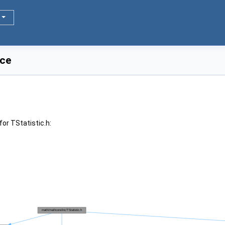
nce
or TStatistic.h: