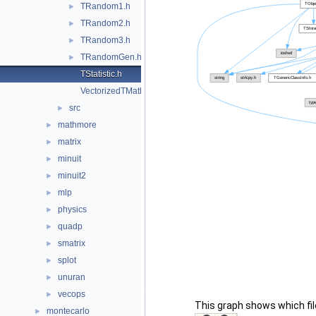
TRandom1.h
►
TRandom2.h
►
TRandom3.h
►
TRandomGen.h
►
TStatistic.h
VectorizedTMath.h
src
►
mathmore
►
matrix
►
minuit
►
minuit2
►
mlp
►
physics
►
quadp
►
smatrix
►
splot
►
unuran
►
vecops
►
This graph shows which files
montecarlo
►