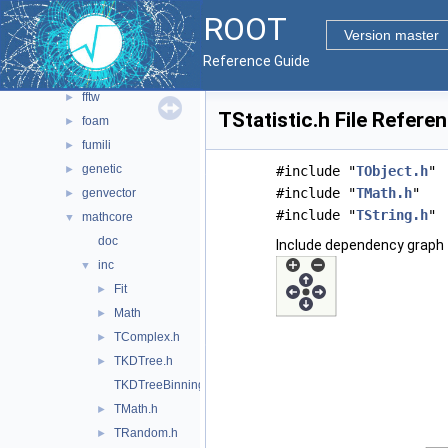
main
►
ROOT
math
▼
Version master
doc
Reference Guide
experimental
►
fftw
►
TStatistic.h File Refere
foam
►
fumili
►
genetic
►
#include "
TObject.h
"
#include "
TMath.h
"
genvector
►
#include "
TString.h
"
mathcore
▼
doc
Include dependency graph f
inc
▼
Fit
►
Math
►
TComplex.h
►
TKDTree.h
►
TKDTreeBinning.h
TMath.h
►
TRandom.h
►