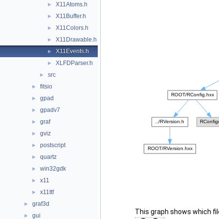
X11Atoms.h
►
X11Buffer.h
►
X11Colors.h
►
X11Drawable.h
►
X11Events.h
►
XLFDParser.h
►
src
►
fitsio
►
gpad
►
gpadv7
►
graf
►
gviz
►
postscript
►
quartz
►
win32gdk
►
x11
►
x11ttf
►
graf3d
►
This graph shows which files
gui
►