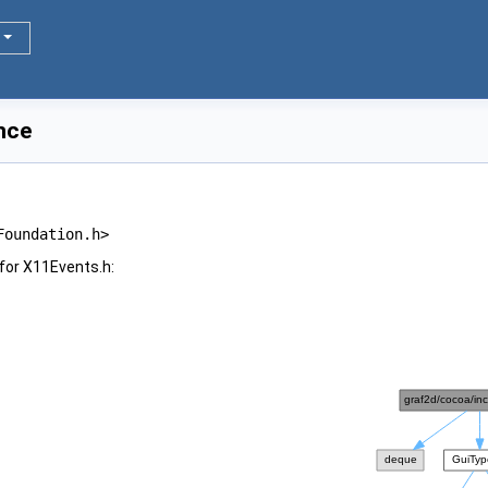
nce
Foundation.h>
for X11Events.h: