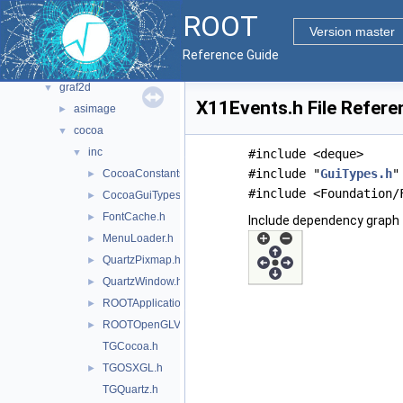
bindings
►
ROOT
core
►
Version master
documentation
►
Reference Guide
geom
►
graf2d
▼
X11Events.h File Refere
asimage
►
cocoa
▼
inc
▼
#include <deque>
#include "
GuiTypes.h
"
CocoaConstants.h
►
#include <Foundation/
CocoaGuiTypes.h
►
FontCache.h
►
Include dependency graph 
MenuLoader.h
►
QuartzPixmap.h
►
QuartzWindow.h
►
ROOTApplicationDelegate.h
►
ROOTOpenGLView.h
►
TGCocoa.h
TGOSXGL.h
►
TGQuartz.h