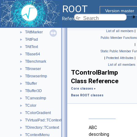
TAttBBox
►
ROOT
TAttBBox2D
►
Version master
TAttFill
►
Reference Guide
TAttLine
►
List of all members
|
TAttMarker
►
Public Member Functions
TAttPad
►
|
TAttText
►
Static Public Member Fun
TBase64
►
|
Protected Attributes
|
TBenchmark
►
List of all members
TBrowser
►
TControlBarImp
TBrowserImp
►
Class Reference
TBuffer
►
Core classes
»
TBuffer3D
►
Base ROOT classes
TCanvasImp
►
TColor
►
TColorGradient
►
TVirtualPad::TContext
►
ABC
TDirectory::TContext
►
describing
TContextMenu
►