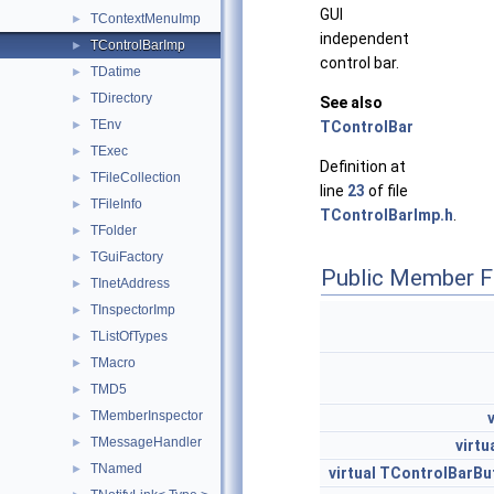
GUI
TContextMenuImp
►
independent
TControlBarImp
►
control bar.
TDatime
►
TDirectory
►
See also
TEnv
►
TControlBar
TExec
►
Definition at
TFileCollection
►
line
23
of file
TFileInfo
►
TControlBarImp.h
.
TFolder
►
TGuiFactory
►
Public Member F
TInetAddress
►
TInspectorImp
►
TListOfTypes
►
TMacro
►
TMD5
►
TMemberInspector
►
TMessageHandler
►
virtu
TNamed
►
virtual
TControlBarBu