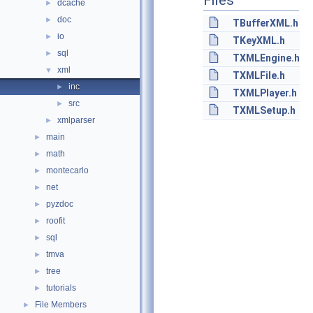
Files
dcache
►
doc
►
TBufferXML.h
io
►
TKeyXML.h
sql
►
TXMLEngine.h
xml
▼
TXMLFile.h
inc
►
TXMLPlayer.h
src
►
TXMLSetup.h
xmlparser
►
main
►
math
►
montecarlo
►
net
►
pyzdoc
►
roofit
►
sql
►
tmva
►
tree
►
tutorials
►
File Members
►