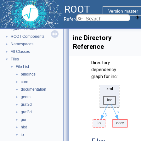
ROOT
ROOT
▼
Version master
ROOT Reference Documentation
Reference Guide
Tutorials
Python Interface
inc Directory
ROOT Components
►
Namespaces
►
Reference
All Classes
►
Files
▼
Directory
File List
▼
dependency
bindings
►
graph for inc:
core
►
documentation
►
geom
►
graf2d
►
graf3d
►
gui
►
hist
►
io
▼