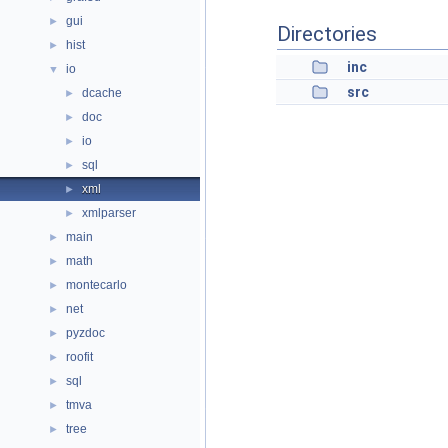
gui
►
Directories
hist
►
inc
io
▼
src
dcache
►
doc
►
io
►
sql
►
xml
►
xmlparser
►
main
►
math
►
montecarlo
►
net
►
pyzdoc
►
roofit
►
sql
►
tmva
►
tree
►