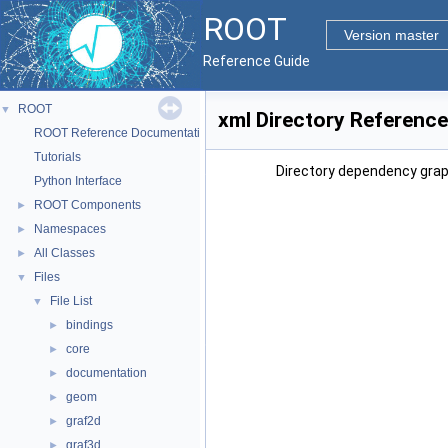
ROOT
Version master
Reference Guide
ROOT
▼
xml Directory Reference
ROOT Reference Documentation
Tutorials
Directory dependency grap
Python Interface
ROOT Components
►
Namespaces
►
All Classes
►
Files
▼
File List
▼
bindings
►
core
►
documentation
►
geom
►
graf2d
►
graf3d
►