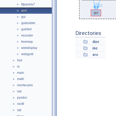
fitpanelv7
►
ged
►
gui
►
guibuilder
►
guihtml
►
Directories
recorder
►
doc
treemap
►
webdisplay
inc
►
webgui6
►
src
hist
►
io
►
main
►
math
►
montecarlo
►
net
►
pyzdoc
►
roofit
►
sql
►