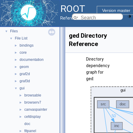
Python Interface
ROOT
ROOT Components
►
Version master
Namespaces
►
Reference Guide
All Classes
►
Files
▼
ged Directory
File List
▼
Reference
bindings
►
core
►
Directory
documentation
►
dependency
geom
►
graph for
graf2d
►
ged:
graf3d
►
gui
▼
browsable
►
browserv7
►
canvaspainter
►
cefdisplay
►
doc
fitpanel
►