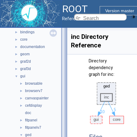
Namespaces
►
ROOT
All Classes
►
Version master
Files
▼
Reference Guide
File List
▼
bindings
►
inc Directory
core
►
Reference
documentation
►
geom
►
Directory
graf2d
►
dependency
graf3d
►
graph for inc:
gui
▼
browsable
►
browserv7
►
canvaspainter
►
cefdisplay
►
doc
fitpanel
►
fitpanelv7
►
ged
▼