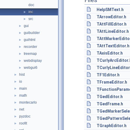
Files
doc
HelpSMText.h
inc
►
TArrowEditor.h
src
►
TAttFillEditor.h
gui
►
TAttLineEditor.h
guibuilder
►
TAttMarkerEdito
guihtml
►
TAttTextEditor.h
recorder
►
TAxisEditor.h
treemap
►
TCurlyArcEditor.
webdisplay
►
TCurlyLineEditor
webgui6
►
hist
TF1Editor.h
►
io
►
TFrameEditor.h
main
►
TFunctionParame
math
►
TGedEditor.h
montecarlo
►
TGedFrame.h
net
►
TGedMarkerSele
pyzdoc
►
TGedPatternSele
roofit
►
TGraphEditor.h