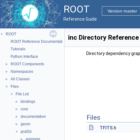
ROOT
Version master
Reference Guide
ROOT
▼
inc Directory Reference
ROOT Reference Documentation
Tutorials
Directory dependency graph
Python Interface
ROOT Components
►
Namespaces
►
All Classes
►
Files
▼
File List
▼
bindings
►
core
►
Files
documentation
►
geom
►
TFITS.h
graf2d
▼
asimage
►