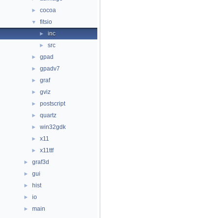
cocoa
►
fitsio
▼
inc
►
src
►
gpad
►
gpadv7
►
graf
►
gviz
►
postscript
►
quartz
►
win32gdk
►
x11
►
x11ttf
►
graf3d
►
gui
►
hist
►
io
►
main
►