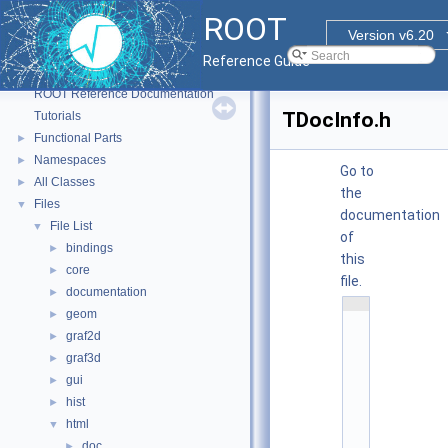
ROOT
Version v6.20
Reference Guide
ROOT
▼
ROOT Reference Documentation
TDocInfo.h
Tutorials
Functional Parts
►
Namespaces
►
Go to
All Classes
►
the
Files
▼
documentation
File List
▼
of
bindings
►
this
core
►
file.
documentation
►
    1
geom
►
/
/ 
graf2d
►
@
(
graf3d
►
#
gui
►
)
r
hist
►
o
o
html
▼
t
doc
/
►