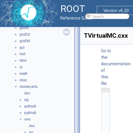
File List
▼
ROOT
bindings
►
Version v6.20
core
►
Reference Guide
documentation
►
geom
►
TVirtualMC.cxx
graf2d
►
graf3d
►
gui
►
Go to
hist
►
the
html
►
documentation
io
►
of
math
►
this
misc
►
file.
montecarlo
▼
    1
doc
/
/ 
eg
►
@
(
pythia6
►
#
pythia8
►
)
r
vmc
▼
o
o
doc
t
inc
/
►