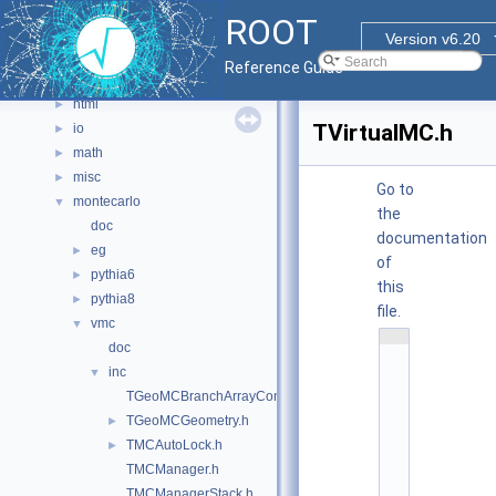
graf2d
►
ROOT
graf3d
►
Version v6.20
gui
►
Reference Guide
hist
►
html
►
TVirtualMC.h
io
►
math
►
misc
►
Go to
montecarlo
▼
the
doc
documentation
eg
►
of
pythia6
►
this
pythia8
►
file.
vmc
▼
    1
doc
/
/ 
inc
▼
@
(
TGeoMCBranchArrayContainer.h
#
TGeoMCGeometry.h
►
)
r
TMCAutoLock.h
►
o
o
TMCManager.h
t
TMCManagerStack.h
/