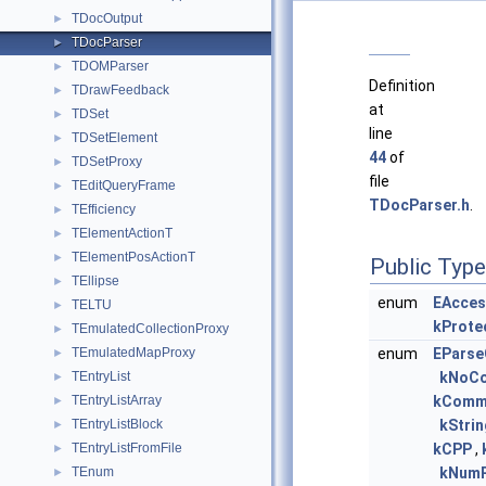
TDocOutput
►
TDocParser
►
TDOMParser
►
Definition
TDrawFeedback
►
at
TDSet
►
line
TDSetElement
►
44
of
TDSetProxy
►
file
TEditQueryFrame
►
TDocParser.h
.
TEfficiency
►
TElementActionT
►
TElementPosActionT
►
Public Typ
TEllipse
►
enum
EAcces
TELTU
►
kProte
TEmulatedCollectionProxy
►
TEmulatedMapProxy
enum
EParse
►
TEntryList
kNoCo
►
TEntryListArray
kComm
►
TEntryListBlock
kStrin
►
TEntryListFromFile
kCPP
,
►
TEnum
kNumP
►