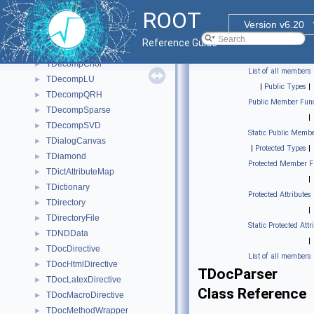
TDCacheSystem
►
ROOT
TDecayChannel
►
Version v6.20
TDecompBase
►
Reference Guide
TDecompBK
►
TDecompChol
►
List of all members
TDecompLU
►
|
Public Types
|
TDecompQRH
►
Public Member Func
TDecompSparse
►
|
TDecompSVD
►
Static Public Membe
TDialogCanvas
►
|
Protected Types
|
TDiamond
►
Protected Member F
TDictAttributeMap
►
|
TDictionary
►
Protected Attributes
TDirectory
►
|
TDirectoryFile
►
Static Protected Attr
TDNDData
►
|
TDocDirective
►
List of all members
TDocHtmlDirective
►
TDocParser
TDocLatexDirective
►
Class Reference
TDocMacroDirective
►
TDocMethodWrapper
►