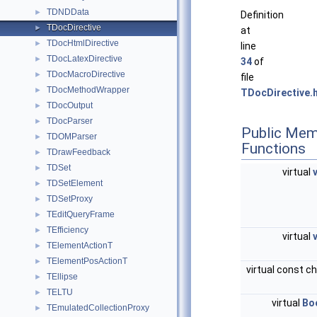
TDNDData
►
Definition
TDocDirective
►
at
TDocHtmlDirective
►
line
TDocLatexDirective
►
34
of
TDocMacroDirective
►
file
TDocMethodWrapper
►
TDocDirective.
TDocOutput
►
TDocParser
►
Public Mem
TDOMParser
►
Functions
TDrawFeedback
►
TDSet
►
virtual
TDSetElement
►
TDSetProxy
►
TEditQueryFrame
►
TEfficiency
►
virtual
TElementActionT
►
TElementPosActionT
►
virtual const c
TEllipse
►
TELTU
►
virtual
Bo
TEmulatedCollectionProxy
►