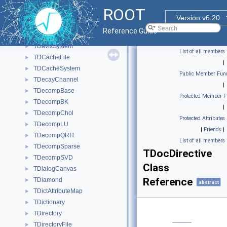
TDataType
►
ROOT
TDatime
►
Version v6.20
TDavixFile
►
Reference Guide
TDavixFileInternal
►
TDavixSystem
►
List of all members
TDCacheFile
►
|
TDCacheSystem
►
Public Member Func
TDecayChannel
►
|
TDecompBase
►
Protected Member F
TDecompBK
►
|
TDecompChol
►
Protected Attributes
TDecompLU
►
|
Friends
|
TDecompQRH
►
List of all members
TDecompSparse
►
TDocDirective
TDecompSVD
►
Class
TDialogCanvas
►
Reference
TDiamond
►
abstract
TDictAttributeMap
►
TDictionary
►
TDirectory
►
TDirectoryFile
►