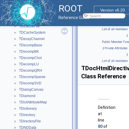
TDatime
►
ROOT
TDavixFile
►
Version v6.20
TDavixFileInternal
►
Reference Guide
TDavixSystem
►
TDCacheFile
►
List of all members
TDCacheSystem
►
|
TDecayChannel
►
Public Member Func
TDecompBase
►
|
Private Attributes
TDecompBK
►
|
TDecompChol
►
List of all members
TDecompLU
►
TDocHtmlDirecti
TDecompQRH
►
Class Reference
TDecompSparse
►
TDecompSVD
►
TDialogCanvas
►
TDiamond
►
TDictAttributeMap
►
Definition
TDictionary
►
at
TDirectory
►
line
TDirectoryFile
►
80
of
TDNDData
►