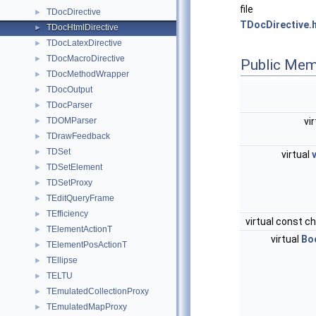
file
TDocDirective
►
TDocDirective.
TDocHtmlDirective
►
TDocLatexDirective
►
TDocMacroDirective
►
Public Mem
TDocMethodWrapper
►
TDocOutput
►
TDocParser
►
TDOMParser
vi
►
TDrawFeedback
►
TDSet
►
virtual
TDSetElement
►
TDSetProxy
►
TEditQueryFrame
►
TEfficiency
►
virtual const c
TElementActionT
►
virtual
Bo
TElementPosActionT
►
TEllipse
►
TELTU
►
TEmulatedCollectionProxy
►
TEmulatedMapProxy
►