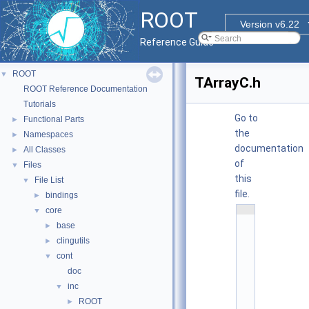
ROOT
Version v6.22
Reference Guide
ROOT
▼
TArrayC.h
ROOT Reference Documentation
Tutorials
Go to
Functional Parts
►
the
Namespaces
►
documentation
All Classes
►
of
Files
▼
this
File List
▼
file.
bindings
►
    1
core
▼
/
base
►
/ 
@
clingutils
►
(
#
cont
▼
)
doc
r
o
inc
▼
o
t
ROOT
►
/