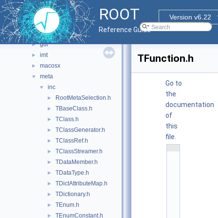
clingutils
►
ROOT
cont
►
Version v6.22
dictgen
►
Reference Guide
foundation
►
gui
►
imt
►
TFunction.h
macosx
►
meta
▼
Go to
inc
▼
the
RootMetaSelection.h
►
documentation
TBaseClass.h
►
of
TClass.h
►
this
TClassGenerator.h
►
file.
TClassRef.h
►
    1
TClassStreamer.h
►
/
/ 
TDataMember.h
►
@
TDataType.h
(
►
#
TDictAttributeMap.h
►
)
r
TDictionary.h
►
o
o
TEnum.h
►
t
TEnumConstant.h
►
/