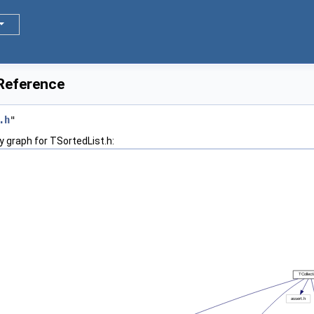
 Reference
.h
"
 graph for TSortedList.h: