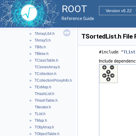
TArrayC.h
►
ROOT
TArrayD.h
►
Version v6.22
TArrayF.h
►
Reference Guide
TArrayI.h
►
TArrayL.h
►
TArrayL64.h
►
TSortedList.h File
TArrayS.h
►
TBits.h
►
#include "
TList
TBtree.h
►
TClassTable.h
►
Include dependency
TClonesArray.h
TCollection.h
►
TCollectionProxyInfo.h
►
TExMap.h
►
THashList.h
THashTable.h
►
TIterator.h
TList.h
►
TMap.h
►
TObjArray.h
►
TObjectTable.h
►