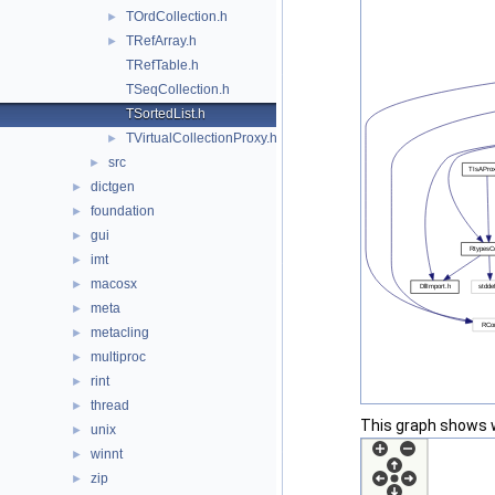
TOrdCollection.h
►
TRefArray.h
►
TRefTable.h
TSeqCollection.h
TSortedList.h
TVirtualCollectionProxy.h
►
src
►
dictgen
►
foundation
►
gui
►
imt
►
macosx
►
meta
►
metacling
►
multiproc
►
rint
►
thread
►
This graph shows whi
unix
►
winnt
►
zip
►