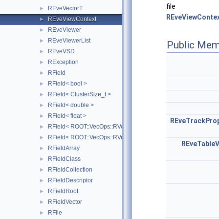
file
REveVectorT
►
REveViewContex
REveViewContext
►
REveViewer
►
REveViewerList
►
Public Mem
REveVSD
►
RException
►
RField
►
RField< bool >
►
RField< ClusterSize_t >
►
RField< double >
►
RField< float >
►
REveTrackPro
RField< ROOT::VecOps::RVec< bool > >
►
RField< ROOT::VecOps::RVec< ItemT > >
►
REveTableV
RFieldArray
►
RFieldClass
►
RFieldCollection
►
RFieldDescriptor
►
RFieldRoot
►
RFieldVector
►
RFile
►