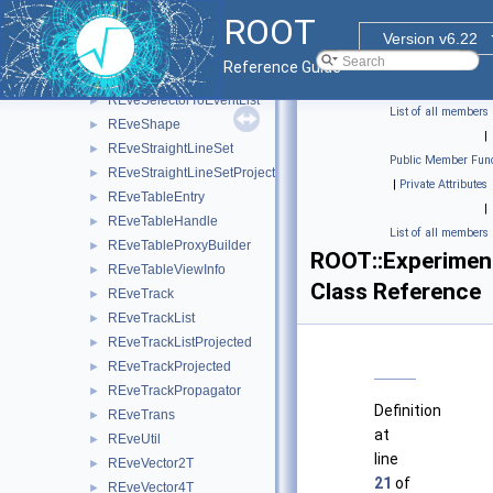
REveSceneInfo
►
ROOT
REveSceneList
►
Version v6.22
REveSecondarySelectable
►
Reference Guide
REveSelection
►
REveSelectorToEventList
►
List of all members
REveShape
►
|
REveStraightLineSet
►
Public Member Func
REveStraightLineSetProjected
►
|
Private Attributes
REveTableEntry
►
|
REveTableHandle
►
List of all members
REveTableProxyBuilder
►
ROOT::Experimen
REveTableViewInfo
►
Class Reference
REveTrack
►
REveTrackList
►
REveTrackListProjected
►
REveTrackProjected
►
REveTrackPropagator
►
Definition
REveTrans
►
at
REveUtil
►
line
REveVector2T
►
21
of
REveVector4T
►