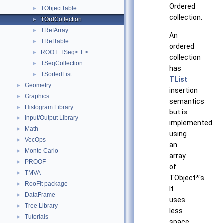
Ordered
TObjectTable
►
collection.
TOrdCollection
►
TRefArray
►
An
TRefTable
►
ordered
ROOT::TSeq< T >
►
collection
TSeqCollection
►
has
TSortedList
►
TList
Geometry
►
insertion
Graphics
►
semantics
Histogram Library
►
but is
Input/Output Library
►
implemented
Math
►
using
VecOps
►
an
Monte Carlo
►
array
PROOF
►
of
TMVA
►
TObject*'s.
RooFit package
►
It
DataFrame
►
uses
Tree Library
►
less
Tutorials
►
space