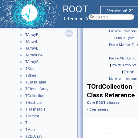
Base ROOT classes
►
ROOT
Containers
▼
Version v6.22
TArray
►
Reference Guide
TArrayC
►
TArrayD
►
List of all members
TArrayF
►
|
Public Types
|
TArrayI
►
Public Member Func
TArrayL
►
|
TArrayL64
►
Private Member Fun
TArrayS
►
|
Private Attributes
TBits
►
|
Friends
|
TBtree
►
List of all members
TClassTable
►
TOrdCollection
TClonesArray
►
Class Reference
TCollection
►
THashList
►
Core ROOT classes
THashTable
►
»
Containers
TIterator
►
TList
►
TMap
►
TObjArray
►