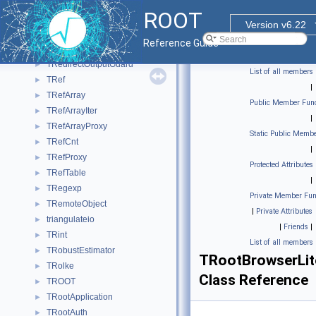
TRecorderRecording
►
ROOT
TRecorderReplaying
►
Version v6.22
TRecorderState
►
Reference Guide
TRecWinPair
►
TRedirectOutputGuard
►
List of all members
TRef
►
|
TRefArray
►
Public Member Func
TRefArrayIter
►
|
TRefArrayProxy
►
Static Public Membe
TRefCnt
►
|
TRefProxy
►
Protected Attributes
TRefTable
►
|
TRegexp
►
Private Member Fun
TRemoteObject
►
|
Private Attributes
triangulateio
►
|
Friends
|
TRint
►
List of all members
TRobustEstimator
►
TRootBrowserLit
TRolke
►
Class Reference
TROOT
►
TRootApplication
►
TRootAuth
►