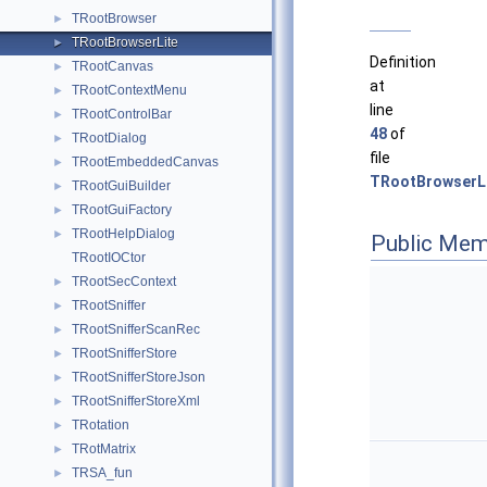
TRootBrowser
►
TRootBrowserLite
►
Definition
TRootCanvas
►
at
TRootContextMenu
►
line
TRootControlBar
►
48
of
TRootDialog
►
file
TRootEmbeddedCanvas
►
TRootBrowserLi
TRootGuiBuilder
►
TRootGuiFactory
►
TRootHelpDialog
►
Public Mem
TRootIOCtor
TRootSecContext
►
TRootSniffer
►
TRootSnifferScanRec
►
TRootSnifferStore
►
TRootSnifferStoreJson
►
TRootSnifferStoreXml
►
TRotation
►
TRotMatrix
►
TRSA_fun
►