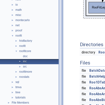
io
►
math
►
misc
►
montecarlo
►
net
►
proof
►
roofit
▼
histfactory
►
Directories
roofit
►
roofitcore
▼
directory
Roo
doc
inc
►
Files
src
►
file
BatchDat
roofitmore
►
file
BatchHelp
roostats
►
sql
file
Roo1DTab
►
tmva
►
file
RooAbsAn
tree
►
file
RooAbsAr
tutorials
►
file
RooAbsBi
File Members
►