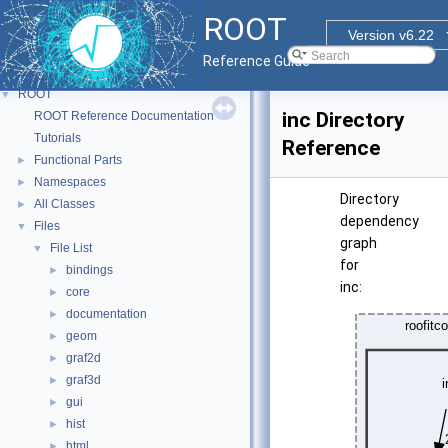
ROOT
Version v6.22
Reference Guide
ROOT
▼
inc Directory
ROOT Reference Documentation
Tutorials
Reference
Functional Parts
►
Namespaces
►
Directory
All Classes
►
dependency
Files
▼
graph
File List
▼
for
bindings
►
inc:
core
►
documentation
►
geom
►
graf2d
►
graf3d
►
gui
►
hist
►
html
►