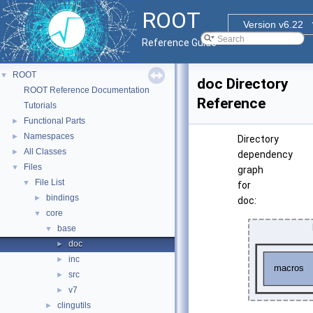
ROOT
Version v6.22
Reference Guide
ROOT
▼
doc Directory
ROOT Reference Documentation
Reference
Tutorials
Functional Parts
►
Namespaces
►
Directory
All Classes
►
dependency
Files
▼
graph
File List
▼
for
bindings
►
doc:
core
▼
base
▼
doc
►
inc
►
src
►
v7
►
clingutils
►