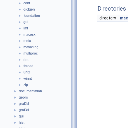
cont
►
Directories
dictgen
►
foundation
►
directory
mac
gui
►
imt
►
macosx
►
meta
►
metacling
►
multiproc
►
rint
►
thread
►
unix
►
winnt
►
zip
►
documentation
►
geom
►
graf2d
►
graf3d
►
gui
►
hist
►