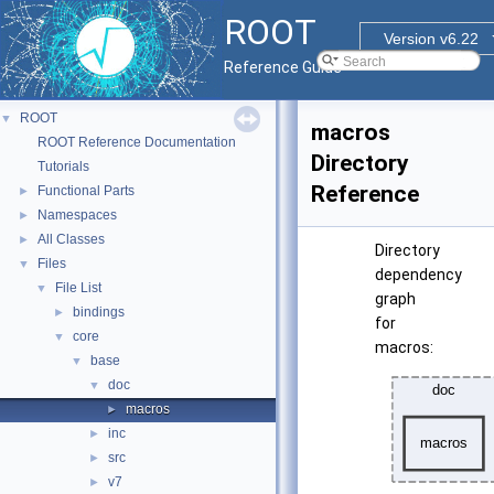
ROOT
Version v6.22
Reference Guide
ROOT
▼
macros
ROOT Reference Documentation
Directory
Tutorials
Reference
Functional Parts
►
Namespaces
►
All Classes
►
Directory
Files
▼
dependency
File List
▼
graph
bindings
►
for
core
▼
macros:
base
▼
doc
▼
macros
►
inc
►
src
►
v7
►