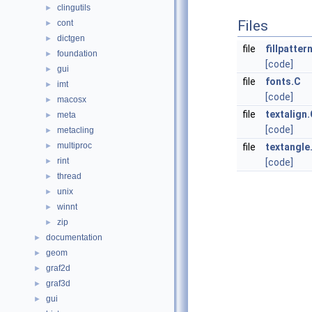
clingutils
►
Files
cont
►
dictgen
►
file
fillpatter
foundation
►
[code]
gui
►
file
fonts.C
imt
►
[code]
macosx
►
file
textalign
meta
►
[code]
metacling
►
multiproc
►
file
textangle
rint
►
[code]
thread
►
unix
►
winnt
►
zip
►
documentation
►
geom
►
graf2d
►
graf3d
►
gui
►