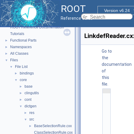
ROOT
Version v6.24
Reference Guide
ROOT
▼
ROOT Reference Documentation
Tutorials
LinkdefReader.cx
Functional Parts
►
Namespaces
►
Go to
All Classes
►
the
Files
▼
documentation
File List
▼
of
bindings
►
this
core
▼
file.
base
►
    1
clingutils
►
/
cont
►
/ 
@
dictgen
▼
(
res
►
#
)
src
▼
r
BaseSelectionRule.cxx
►
o
o
ClassSelectionRule.cxx