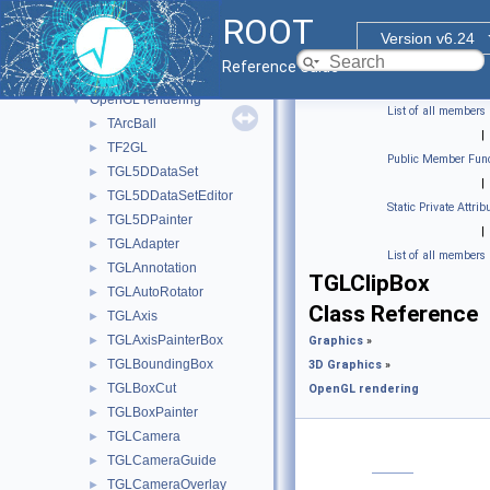
ROOT7 Graphics
►
ROOT
3D Graphics
▼
Version v6.24
Event Display
►
Reference Guide
Basic 3D graphics.
►
OpenGL rendering
▼
List of all members
TArcBall
►
|
TF2GL
►
Public Member Func
TGL5DDataSet
►
|
TGL5DDataSetEditor
►
Static Private Attrib
TGL5DPainter
►
|
TGLAdapter
►
List of all members
TGLAnnotation
►
TGLClipBox
TGLAutoRotator
►
Class Reference
TGLAxis
►
TGLAxisPainterBox
►
Graphics
»
TGLBoundingBox
►
3D Graphics
»
TGLBoxCut
►
OpenGL rendering
TGLBoxPainter
►
TGLCamera
►
TGLCameraGuide
►
TGLCameraOverlay
►