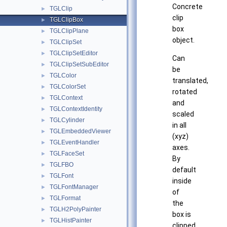
Concrete
TGLClip
►
clip
TGLClipBox
►
box
TGLClipPlane
►
object.
TGLClipSet
►
TGLClipSetEditor
►
Can
TGLClipSetSubEditor
►
be
TGLColor
►
translated,
TGLColorSet
►
rotated
TGLContext
►
and
TGLContextIdentity
►
scaled
TGLCylinder
►
in all
TGLEmbeddedViewer
►
(xyz)
TGLEventHandler
►
axes.
TGLFaceSet
►
By
TGLFBO
►
default
TGLFont
►
inside
TGLFontManager
►
of
TGLFormat
►
the
TGLH2PolyPainter
►
box is
TGLHistPainter
►
clipped