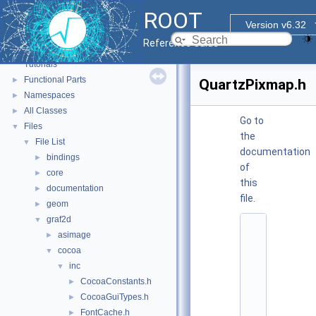
ROOT
Version v6.32
ROOT
▼
Reference Guide
ROOT Reference Documentation
Tutorials
Functional Parts
►
QuartzPixmap.h
Namespaces
►
All Classes
►
Go to
Files
▼
the
File List
▼
documentation
bindings
►
of
core
►
this
documentation
►
file.
geom
►
graf2d
▼
    1
asimage
►
/
/ 
cocoa
▼
@
inc
▼
(
#
CocoaConstants.h
►
)
CocoaGuiTypes.h
►
r
o
FontCache.h
►