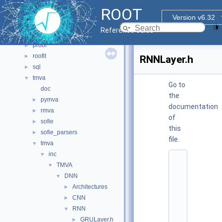
main
►
ROOT
math
►
Version v6.32
montecarlo
►
Reference Guide
net
►
proof
►
roofit
►
RNNLayer.h
sql
►
tmva
▼
Go to
doc
the
pymva
►
documentation
rmva
►
of
sofie
►
this
sofie_parsers
►
file.
tmva
▼
inc
▼
    1
TMVA
▼
/
/ 
DNN
▼
@
Architectures
►
(
#
CNN
►
)
RNN
▼
r
o
GRULayer.h
►