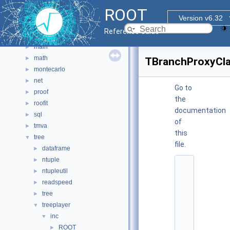
gui
►
ROOT
hist
►
Version v6.32
html
►
Reference Guide
io
►
main
►
math
►
TBranchProxyCla
montecarlo
►
net
►
Go to
proof
►
the
roofit
►
documentation
sql
►
of
tmva
►
this
tree
▼
file.
dataframe
►
ntuple
►
    1
ntupleutil
►
/
/ 
readspeed
►
@
tree
►
(
#
treeplayer
▼
)
inc
▼
r
o
ROOT
►