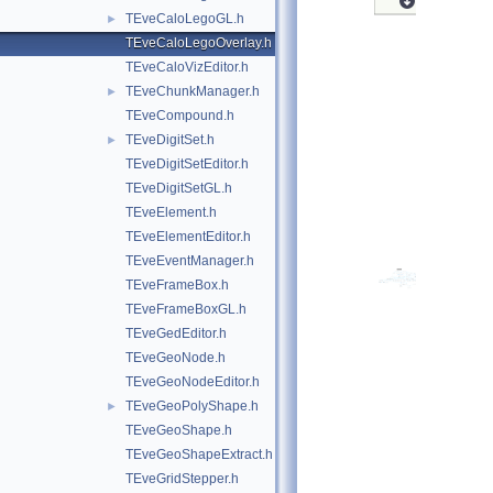
TEveCaloLegoGL.h
►
TEveCaloLegoOverlay.h
TEveCaloVizEditor.h
TEveChunkManager.h
►
TEveCompound.h
TEveDigitSet.h
►
TEveDigitSetEditor.h
TEveDigitSetGL.h
TEveElement.h
TEveElementEditor.h
TEveEventManager.h
TEveFrameBox.h
TEveFrameBoxGL.h
TEveGedEditor.h
TEveGeoNode.h
TEveGeoNodeEditor.h
TEveGeoPolyShape.h
►
TEveGeoShape.h
TEveGeoShapeExtract.h
TEveGridStepper.h