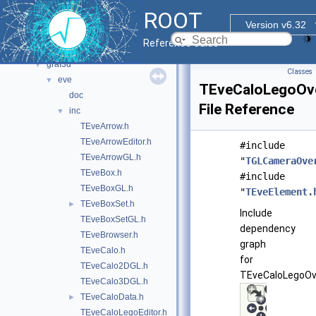
core
►
ROOT
documentation
►
Version v6.32
geom
►
Reference Guide
graf2d
►
graf3d
▼
Classes
eve
▼
TEveCaloLegoOve
doc
File Reference
inc
▼
TEveArrow.h
TEveArrowEditor.h
#include
TEveArrowGL.h
"
TGLCameraOve
TEveBox.h
#include
TEveBoxGL.h
"
TEveElement.
TEveBoxSet.h
►
Include
TEveBoxSetGL.h
dependency
TEveBrowser.h
graph
TEveCalo.h
for
TEveCalo2DGL.h
TEveCaloLegoOve
TEveCalo3DGL.h
TEveCaloData.h
►
TEveCaloLegoEditor.h